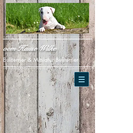
vom Hause Wilke
Bullterrier & Miniatur Bullterrier