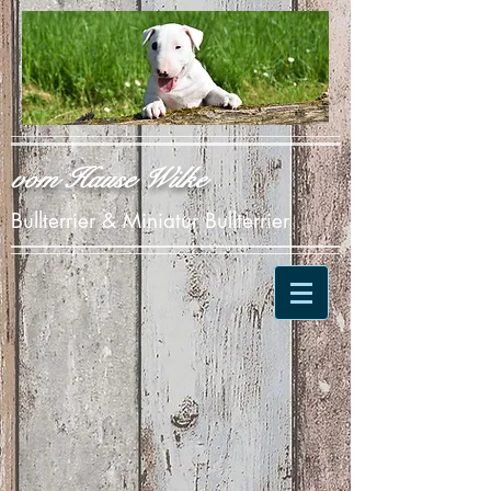
vom Hause Wilke
Bullterrier & Miniatur Bullterrier